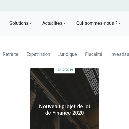
Solutions
Actualités
Qui-sommes-nous ?
neurology
se
Audit premium
s
Réalisez une étude entièrement
Retraite
Expatriation
Juridique
Fiscalité
Investis
personnalisée avec nos experts
auto_fix_high
hand
Simulateur d’investissements
13/12/2019
financiers
0€
Découvrez un algorithme développé par
nos experts en investissement financier
Nouveau projet de loi
de Finance 2020
live_tv
two_
Podcasts
et
ritchee est très présent dans les