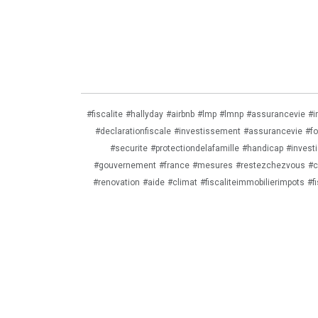
transmettre votre patrimoine financie
verified
Nos valeurs
Une identité forte, guidée par des
convictions en investissement durab
#fiscalite
#hallyday
#airbnb
#lmp
#lmnp
#assurancevie
#i
#declarationfiscale
#investissement
#assurancevie
#f
#securite
#protectiondelafamille
#handicap
#invest
#gouvernement
#france
#mesures
#restezchezvous
#c
#renovation
#aide
#climat
#fiscaliteimmobilierimpots
#fi