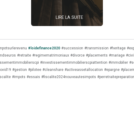
r
médias
LIRE LA SUITE
help
event_av
Tout savoir
À propos de ritchee ou du patrimoine
L'équipe
le.
Carrières
mpotsurlerevenu
#loidefinance2020
#succession
#transmission
#heritage
#exp
F·A·Q
ondseuros
#retraite
#regimematrimoniaux
#divorce
#placements
#mariage
#civi
Mentions légales · RGPD
issementimmobilierscpi
#investissementimmobilierscpiattention
#immobilier
#s
Conditions générales d'utilisation
ovid19
#gestion
#pilotee
#cleanshare
#activeassetallocation
#epargne
#place
scalite
#impots
#essais
#fiscalite2024nouveautesimpots
#perretraitepreparatio