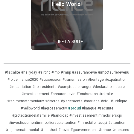
Hello World!
LIRE LA SUITE
#fiscalite
#hallyday
#airbnb
#lmp
#lmnp
#assurancevie
#impotsurlerevenu
#loidefinance2020
#succession
#transmission
#heritage
#expatriation
#impatriation
#nonresidents
#comptesaletranger
#declarationfiscale
#investissement
#assurancevie
#fondseuros
#retraite
#regimematrimoniaux
#divorce
#placements
#mariage
#civil
#juridique
#helloworld
#lagrossemotiv
#proud
#banque
#securite
#protectiondelafamille
#handicap
#investissementimmobilierscpi
#investissementimmobilierscpiattention
#immobilier
#scpi
#attention
#regimematrimonial
#test
#sci
#covid
#gouvernement
#france
#mesures