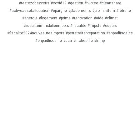
#restezchezvous
#covid19
#gestion
#pilotee
#cleanshare
#activeassetallocation
#epargne
#placements
#profils
#fam
#retraite
#energie
#logement
#prime
#renovation
#aide
#climat
#fiscaliteimmobilierimpots
#fiscalite
#impots
#essais
#fiscalite2024nouveautesimpots
#perretraitepreparation
#ehpadfiscalite
#ehpadfiscalite
#dca
#ritcheelife
#lmnp