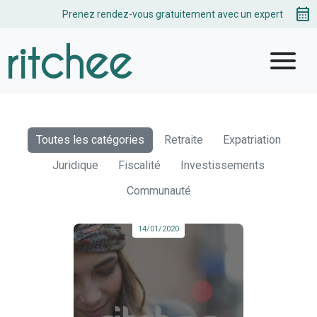
calendar_month
Prenez rendez-vous gratuitement avec un expert
menu
Toutes les catégories
Retraite
Expatriation
Juridique
Fiscalité
Investissements
Communauté
14/01/2020