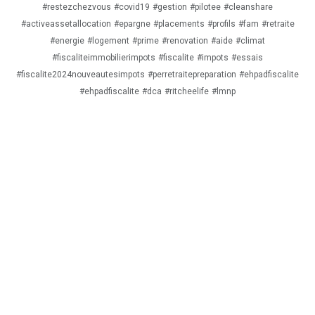
#restezchezvous
#covid19
#gestion
#pilotee
#cleanshare
#activeassetallocation
#epargne
#placements
#profils
#fam
#retraite
#energie
#logement
#prime
#renovation
#aide
#climat
#fiscaliteimmobilierimpots
#fiscalite
#impots
#essais
#fiscalite2024nouveautesimpots
#perretraitepreparation
#ehpadfiscalite
#ehpadfiscalite
#dca
#ritcheelife
#lmnp