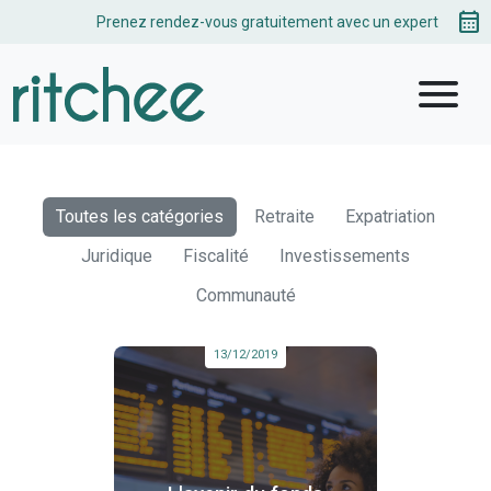
calendar_month
Prenez rendez-vous gratuitement avec un expert
menu
Toutes les catégories
Retraite
Expatriation
Juridique
Fiscalité
Investissements
Communauté
13/12/2019