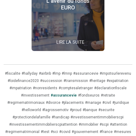
L'avenir du fonds
EURO
LIRE LA SUITE
#fiscalite
#hallyday
#airbnb
#lmp
#lmnp
#assurancevie
#impotsurlerevenu
#loidefinance2020
#succession
#transmission
#heritage
#expatriation
#impatriation
#nonresidents
#comptesaletranger
#declarationfiscale
#investissement
#assurancevie
#fondseuros
#retraite
#regimematrimoniaux
#divorce
#placements
#mariage
#civil
#juridique
#helloworld
#lagrossemotiv
#proud
#banque
#securite
#protectiondelafamille
#handicap
#investissementimmobilierscpi
#investissementimmobilierscpiattention
#immobilier
#scpi
#attention
#regimematrimonial
#test
#sci
#covid
#gouvernement
#france
#mesures