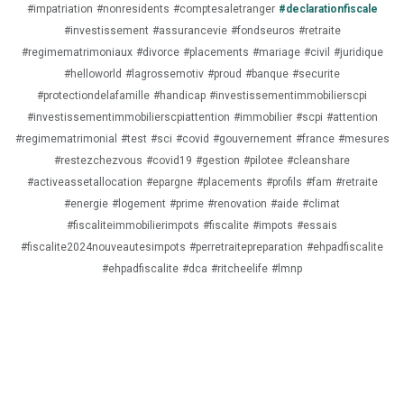
#impatriation
#nonresidents
#comptesaletranger
#declarationfiscale
#investissement
#assurancevie
#fondseuros
#retraite
#regimematrimoniaux
#divorce
#placements
#mariage
#civil
#juridique
#helloworld
#lagrossemotiv
#proud
#banque
#securite
#protectiondelafamille
#handicap
#investissementimmobilierscpi
#investissementimmobilierscpiattention
#immobilier
#scpi
#attention
#regimematrimonial
#test
#sci
#covid
#gouvernement
#france
#mesures
#restezchezvous
#covid19
#gestion
#pilotee
#cleanshare
#activeassetallocation
#epargne
#placements
#profils
#fam
#retraite
#energie
#logement
#prime
#renovation
#aide
#climat
#fiscaliteimmobilierimpots
#fiscalite
#impots
#essais
#fiscalite2024nouveautesimpots
#perretraitepreparation
#ehpadfiscalite
#ehpadfiscalite
#dca
#ritcheelife
#lmnp