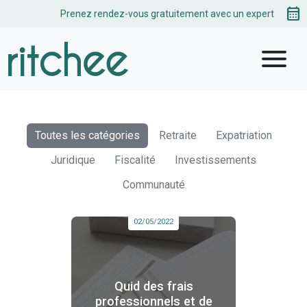
calendar_month
Prenez rendez-vous gratuitement avec un expert
menu
Toutes les catégories
Retraite
Expatriation
Juridique
Fiscalité
Investissements
Communauté
02/05/2022
Quid des frais
professionnels et de