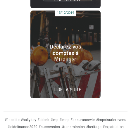
13/12/2019
Déclarez vos
comptes à
l'étranger!
LIRE LA SUITE
#fiscalite
#hallyday
#airbnb
#lmp
#lmnp
#assurancevie
#impotsurlerevenu
#loidefinance2020
#succession
#transmission
#heritage
#expatriation