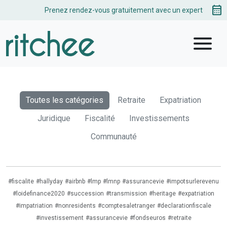
calendar_month
Prenez rendez-vous gratuitement avec un expert
menu
Toutes les catégories
Retraite
Expatriation
Juridique
Fiscalité
Investissements
Communauté
#fiscalite
#hallyday
#airbnb
#lmp
#lmnp
#assurancevie
#impotsurlerevenu
#loidefinance2020
#succession
#transmission
#heritage
#expatriation
#impatriation
#nonresidents
#comptesaletranger
#declarationfiscale
#investissement
#assurancevie
#fondseuros
#retraite