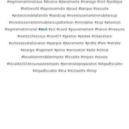
#regimematrimoniaux
#divorce
#placements
#mariage
#civil
#juridique
#helloworld
#lagrossemotiv
#proud
#banque
#securite
#protectiondelafamille
#handicap
#investissementimmobilierscpi
#investissementimmobilierscpiattention
#immobilier
#scpi
#attention
#regimematrimonial
#test
#sci
#covid
#gouvernement
#france
#mesures
#restezchezvous
#covid19
#gestion
#pilotee
#cleanshare
#activeassetallocation
#epargne
#placements
#profils
#fam
#retraite
#energie
#logement
#prime
#renovation
#aide
#climat
#fiscaliteimmobilierimpots
#fiscalite
#impots
#essais
#fiscalite2024nouveautesimpots
#perretraitepreparation
#ehpadfiscalite
#ehpadfiscalite
#dca
#ritcheelife
#lmnp