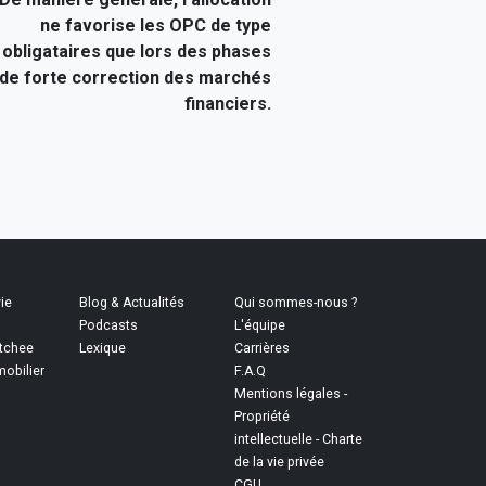
ne favorise les OPC de type
obligataires que lors des phases
de forte correction des marchés
financiers.
ie
Blog & Actualités
Qui sommes-nous ?
Podcasts
L'équipe
itchee
Lexique
Carrières
obilier
F.A.Q
Mentions légales -
Propriété
intellectuelle - Charte
de la vie privée
CGU