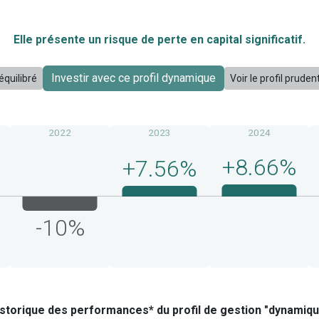
r
médias
Elle présente un risque de perte en capital significatif.
help
event_av
Tout savoir
À propos de ritchee ou du patrimoine
Investir avec ce profil dynamique
 équilibré
Voir le profil prude
L'équipe
le.
Carrières
F·A·Q
2022
2023
2024
Mentions légales · RGPD
Conditions générales d'utilisation
+8.66%
+7.56%
-10%
storique des performances* du profil de gestion "dynamiq