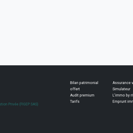
Bilan patrimonial
Assurance v
offert
Simulateur
Audit premium
L'immo by r
Tarifs
Emprunt imm
stion Privée (FIGEP SAS)