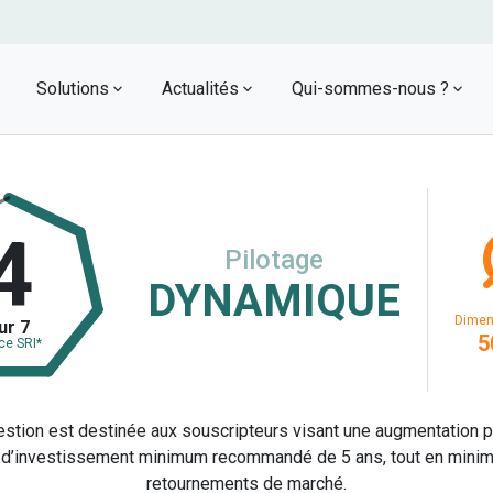
Solutions
Actualités
Qui-sommes-nous ?
neurology
se
Audit premium
s
Réalisez une étude entièrement
personnalisée avec nos experts
nes
4
auto_fix_high
hand
Pilotage
Simulateur d’investissements
DYNAMIQUE
financiers
0€
Découvrez un algorithme développé par
Dimen
ur 7
5
ce SRI*
nos experts en investissement financier
estion est destinée aux souscripteurs visant une augmentation p
live_tv
two_
Podcasts
n d’investissement minimum recommandé de 5 ans, tout en minimi
retournements de marché.
et
ritchee est très présent dans les