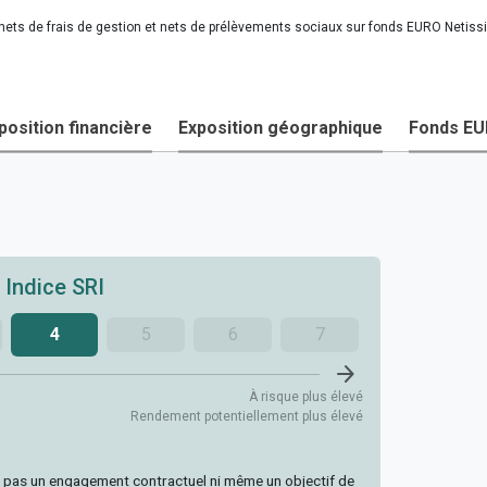
 nets de frais de gestion et nets de prélèvements sociaux sur fonds EURO Netis
position financière
Exposition géographique
Fonds E
Indice SRI
4
5
6
7
arrow_forward
À risque plus élevé
Rendement potentiellement plus élevé
ue pas un engagement contractuel ni même un objectif de